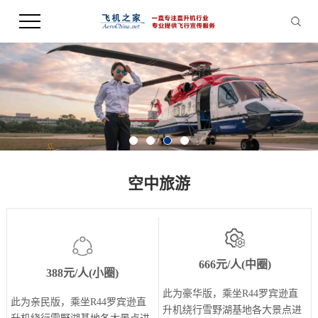
空中旅游
666元/人(中圈)
388元/人(小圈)
此为豪华版，乘坐R44罗宾逊直
此为亲民版，乘坐R44罗宾逊直
升机绕行雪野湖基地各大景点进