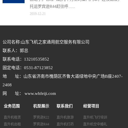
托运罗宾逊R44赶往呼......
2019-12-21
公司名称:山东飞机之家通用航空服务有限公司
联系人：郭总
联系电话：13210535852
固定电话：0531-87123852
地 址：山东省济南市槐荫区齐鲁大道绿地中央广场B座2407-
2408
网 址： www.whfeiji.com
业务范围
机型展示
联系我们
经营项目
直升机租赁
罗宾逊R22
直升机旅游
直升机飞行培训
直升机出租
罗宾逊R44
直升机打药
直升机空中婚礼