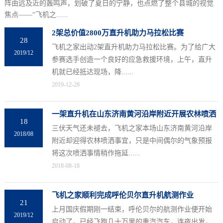
阵由远及近的轰鸣声，划破了夏日的宁静，也点燃了整个县城的视觉
焦点——“飞机之......
2架总价值2800万直升机助力马拉松比赛
28
飞机之家出动2架直升机助力马拉松比赛。为了给广大
2019/12
参赛选手创造一个良好的应急救援环境，上午，直升
机就已经抵达现场，降......
2019-12-28
一架直升机在山东济南黄河沿岸附近开展农林喷洒
18
三伏天气还未褪去，飞机之家本场山东济南黄河沿岸
2018/08
附近却迎得农林喷洒事宜，只是中间偶尔的气象预报
将这次喷洒事情稍作拖延......
2018-08-18
飞机之家顺利完成呼伦贝尔直升机航测作业
21
上月国庆假期刚一结束，呼伦贝尔的航测作业便开始
2019/12
启动了。已经飞跑几十万里的重汽汽车，连夜出发，