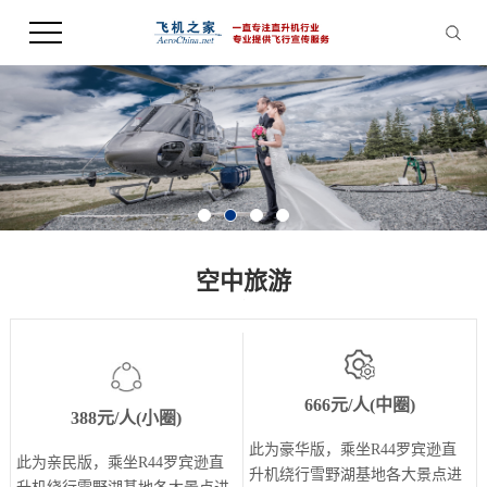
空中旅游
666元/人(中圈)
388元/人(小圈)
此为豪华版，乘坐R44罗宾逊直
此为亲民版，乘坐R44罗宾逊直
升机绕行雪野湖基地各大景点进