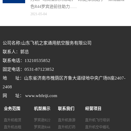
色R44罗宾逊前往助力......
2021-05-04
公司名称:山东飞机之家通用航空服务有限公司
联系人：郭总
联系电话：13210535852
固定电话：0531-87123852
地 址：山东省济南市槐荫区齐鲁大道绿地中央广场B座2407-
2408
网 址： www.whfeiji.com
业务范围
机型展示
联系我们
经营项目
直升机租赁
罗宾逊R22
直升机旅游
直升机飞行培训
直升机出租
罗宾逊R44
直升机打药
直升机空中婚礼