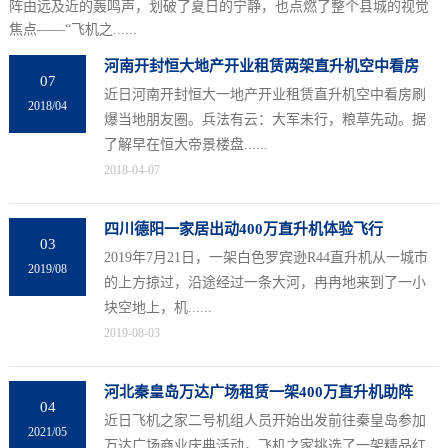
阵由远及近的轰鸣声，划破了夏日的宁静，也点燃了整个县城的视觉
焦点——“飞机之......
河南开封恒大地产开业租赁两架直升机空中看房
07
近日河南开封恒大一地产开业租赁直升机空中看房刷
2018/04
爆当地朋友圈。兵法有云：大军未行，粮草先动。据
了解早在恒大帝景楼盘......
2018-04-07
四川德阳一家居出动400万直升机体验飞行
03
2019年7月21日，一架白色罗宾逊R44直升机从一城市
2019/08
的上方掠过，沿途经过一条大河，冉冉地来到了一小
块空地上，机......
2019-08-03
河北秦皇岛万达广场租赁一架400万直升机助阵
04
近日飞机之家二号机组人员开始出发前往秦皇岛参加
2021/05
万达广场商业庆典活动，飞机之家挑选了一架精品红