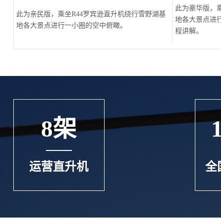
此为豪华版，乘
此为亲民版，乘坐R44罗宾逊直升机绕行雪野湖基
地各大景点进
地各大景点进行一小圈的空中俯瞰。
程讲解。
8架
运营直升机
全