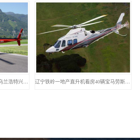
飞机之家历时一月完成内蒙古乌兰浩特兴安盟直升机航测
辽宁铁岭一地产直升机看房40辆宝马劳斯莱斯跟随