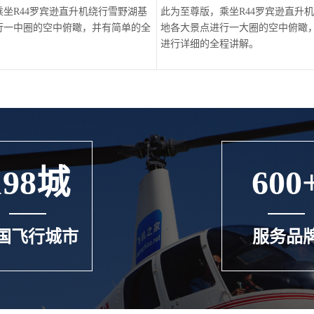
坐R44罗宾逊直升机绕行雪野湖基
此为至尊版，乘坐R44罗宾逊直升
行一中圈的空中俯瞰，并有简单的全
地各大景点进行一大圈的空中俯瞰
进行详细的全程讲解。
198城
600
国飞行城市
服务品