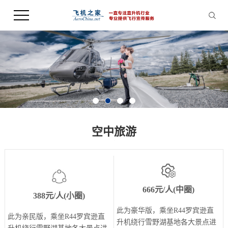
空中旅游
666元/人(中圈)
388元/人(小圈)
此为豪华版，乘坐R44罗宾逊直
此为亲民版，乘坐R44罗宾逊直
升机绕行雪野湖基地各大景点进