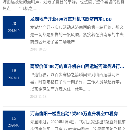
阵由远及近的轰鸣声，划破了夏日的宁静，也点燃了整个县城的视觉
焦点——“飞机之......
龙湖地产开业400万直升机飞跃济南东CBD
20
龙湖地产开业庆典活动从济南西的第一站开始，想必
2018/10
是一切都是那样的一帆风顺，紧接着在济南东的中央
商务区开始了第二场地产......
2018-10-20
两架价值400万的直升机在山西运城河津县进行静态展览
18
飞速行驶，以百步穿杨之箭瞬间来到山西运城河津
2023/11
县，时刻定格在子时一刻多许，工作人员拿起行李，
以预定驿站而办理入住，休整......
2023-11-18
河南信阳一楼盘出动2架800万直升机空中看房
15
元旦刚过，2020年1月4日，飞机之家派出2架直升机前
2020/03
往河南信阳，开启360度空中看房。这是阳历年飞机之