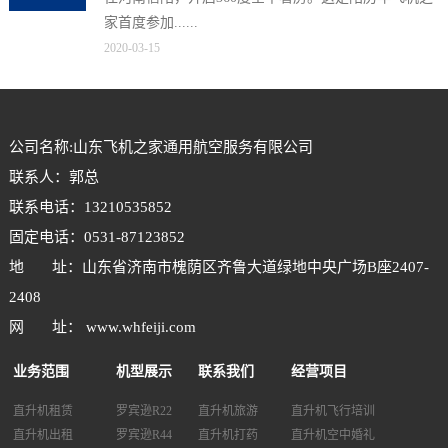
家首度参加......
2020-03-15
公司名称:山东飞机之家通用航空服务有限公司
联系人：郭总
联系电话：13210535852
固定电话：0531-87123852
地 址：山东省济南市槐荫区齐鲁大道绿地中央广场B座2407-
2408
网 址： www.whfeiji.com
业务范围
机型展示
联系我们
经营项目
直升机租赁
罗宾逊R22
直升机旅游
直升机飞行培训
直升机出租
罗宾逊R44
直升机打药
直升机空中婚礼