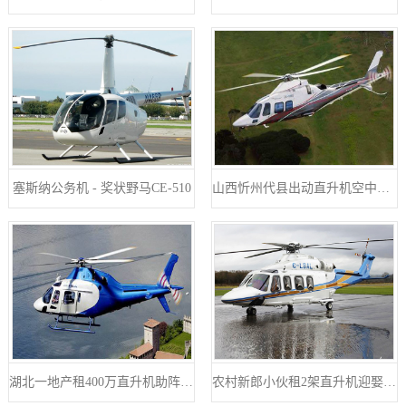
塞斯纳公务机 - 奖状野马CE-510
山西忻州代县出动直升机空中禁毒
湖北一地产租400万直升机助阵开业
农村新郎小伙租2架直升机迎娶新娘相恋7年婚礼十分浪漫