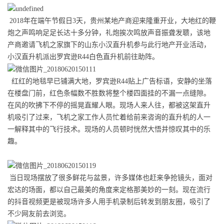
2018年在端午节假日3天，贵州某地产商迎来隆重开业，大地红的鞭
炮之声鸣响足足长达十多分钟，礼炮挨次鸣放声音振聋发聩，该地
产商邀请飞机之家旗下的山东小汉直升机参与此行地产开业活动，
小汉直升机派出罗宾逊R44白色直升机前往助阵。
红红的地毯早已铺满大地，罗宾逊R44贴上广告标语，安静的坐落
在楼盘门前，红色条幅数不胜数将整个楼四面挂的不漏一点缝隙。
在风的吹拂下不停的摇晃直耀人眼。现场人来人往，都被这架直升
机吸引了过来，飞机之家工作人员忙着给前来咨询的直升机的人一
一解释其中的飞行技术。现场的人员顿时恍然大悟并惊叹其中的乐
趣。
当日现场摆放了很多鲜花与盆景，许多媒体也赶来争抢镜头，面对
宏达的场面，都以自己最美的角度来定格那美妙的一刻。现在流行
的抖音视频更是被现场许多人用手机录制后转发到朋友圈，吸引了
不少网友前去浏览。