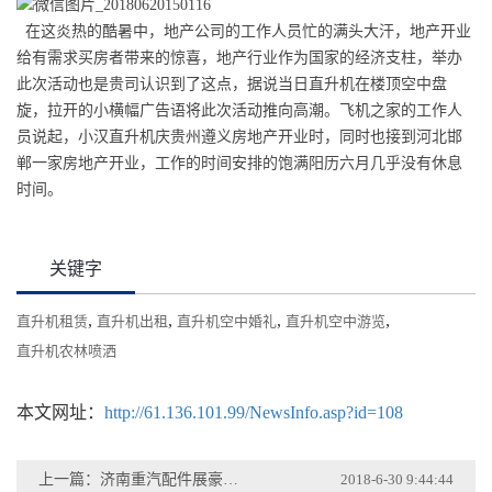
在这炎热的酷暑中，地产公司的工作人员忙的满头大汗，地产开业
给有需求买房者带来的惊喜，地产行业作为国家的经济支柱，举办
此次活动也是贵司认识到了这点，据说当日直升机在楼顶空中盘
旋，拉开的小横幅广告语将此次活动推向高潮。
飞机之家的工作人
员说起
，小汉
直升机庆贵州
遵义
房地产开业时
，
同时也接到河北
邯
郸
一家房地产开业
，
工作的时间安排的饱满阳历六月几乎没有休息
时间
。
关键字
,
,
,
,
直升机租赁
直升机出租
直升机空中婚礼
直升机空中游览
直升机农林喷洒
本文网址：
http://61.136.101.99/NewsInfo.asp?id=108
上一篇：济南重汽配件展豪沃集团租赁2架直升机庆典
2018-6-30 9:44:44