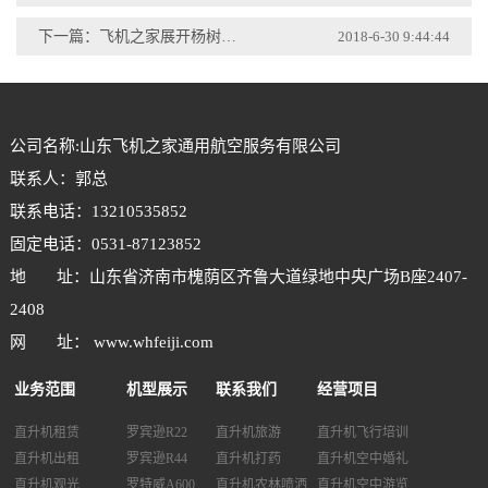
下一篇：飞机之家展开杨树直升机喷洒防治杨小舟蛾
2018-6-30 9:44:44
公司名称:山东飞机之家通用航空服务有限公司
联系人：郭总
联系电话：13210535852
固定电话：0531-87123852
地 址：山东省济南市槐荫区齐鲁大道绿地中央广场B座2407-
2408
网 址： www.whfeiji.com
业务范围
机型展示
联系我们
经营项目
直升机租赁
罗宾逊R22
直升机旅游
直升机飞行培训
直升机出租
罗宾逊R44
直升机打药
直升机空中婚礼
直升机观光
罗特威A600
直升机农林喷洒
直升机空中游览