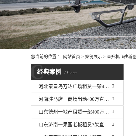
您当前的位置 ：
网站首页
>
案例展示
>
直升机飞往新
C
经典案例
Case
河北秦皇岛万达广场租赁一架400万直升机助阵
河南驻马店一商场出动400万直升机
山东德州一地产租赁一架400万直升机开业庆典
山东济南一果园老板租赁3架直升机开业庆典