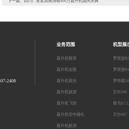
下一篇：四川广安家具商场租400万直升机国庆庆典
业务范围
机型展
直升机租赁
罗宾逊R2
直升机出租
罗宾逊R4
2408
直升机观光
罗特威A6
直升机旅游
贝尔206
直升机飞防
蜂鸟EC1
直升机空中婚礼
贝尔407
直升机航测