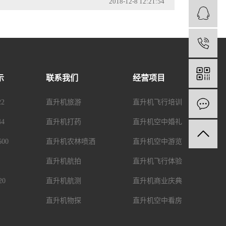
2018-12-8 12:21:54
1
示
联系我们
经营项目
2
直升机旅游
直升机飞行培训
4
直升机打药
直升机空中婚礼
00
直升机农林喷洒
直升机空中游览
直升机航拍
直升机飞行体验
20
直升机航测
直升机商业庆典
直升机物探
直升机空中看房