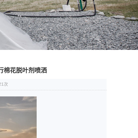
行棉花脱叶剂喷洒
21次