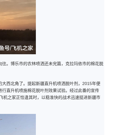
向往。博乐市的农林喷洒还未完篇，克拉玛依市的棉花脱
大西北角了。提起新疆直升机喷洒脱叶剂，2015年便
进行直升机喷施棉花脱叶剂效果试验。经过此番的宣传
。飞机之家正恰逢其时，以稳准快的战术迅速挺进新疆市