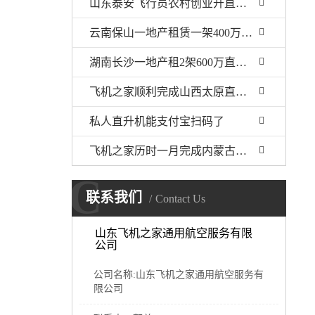
山东泰安飞行员农村创业开直升机拍600亩樱桃园
云南保山一地产租赁一架400万直升机空中看房
湖南长沙一地产租2架600万直升机空中看房
飞机之家顺利完成山西太原直升机航测作业
私人直升机能支付宝扫码了
飞机之家历时一月完成内蒙古乌兰浩特兴安盟直升机航测
C
联系我们
Contact Us
山东飞机之家通用航空服务有限
公司
公司名称:山东飞机之家通用航空服务有
限公司