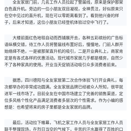
全友家居门前，几名工作人员拉起了警届线，原来是保护那架
白色直升机。旁边的一位小朋友双目凝视，全神贯注，好似原来只
在空中见过的直升机，现在可以零距离看到了。看到他兴奋的样
子，后来才知道，这位小朋友已经登机体验过空中飞行了。
大楼前面红色地毯自动而西铺展开去，各种五彩缤纷的广告标
语纵横交错，待工作人员将警届线布置好后，慢慢地，门前人群开
始络绎不绝，一是被那架直升机的吸引，二是开业典礼上，商家肯
定是有各式各样的优惠活动。现代城市家居几乎都是楼房，自然少
不了各种家具的使用。开业当天促销活动吸引众多消费者前来。
据悉，四川德阳与全友家居第二次合作体验飞行开业典礼，每
次都举办的非常成功圆满。全友家居品牌已经被众人所知，很早就
进军一线市场了。目前全友在中国市场建立了完善的销售渠道，定
位多风格个性化产品满足消费者多层次的个性需求。作为小编的感
想是：也希望将来的房子里都是全友家居的品牌。
最后，活动拉下帷幕，飞机之家工作人员与全友家居工作人员
联手整理现场，在烈日当空的气候下，辛苦的汗水赢得了百姓的口