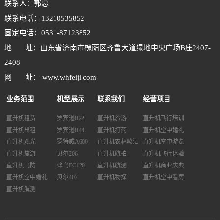
联系人：郭总
联系电话：13210535852
固定电话：0531-87123852
地 址：山东省济南市槐荫区齐鲁大道绿地中央广场B座2407-
2408
网 址： www.whfeiji.com
业务范围
机型展示
联系我们
经营项目
直升机租赁
罗宾逊R22
直升机旅游
直升机飞行培训
直升机出租
罗宾逊R44
直升机打药
直升机空中婚礼
直升机观光
罗特威A600
直升机农林喷洒
直升机空中游览
直升机旅游
贝尔206
直升机航拍
直升机飞行体验
直升机飞防
蜂鸟EC120
直升机航测
直升机商业庆典
直升机空中婚礼
贝尔407
直升机物探
直升机空中看房
直升机航测