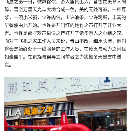
商展之第一日，微风徐徐，游人鱼贯出入，音色优美令人陶
醉，碧空万里天光与大地合成一色，美的无处可逃。一杯豆
浆，一碗小米粥，少许肉包，少许油条，少许鸡蛋，丰富的
早餐便由此开始。也许是开门红的炮竹之声打开了开业大
吉。也许是那些欢声愉快之音打开了诸多游人之心结之叹。
而对于飞机之家工作人员来说，青山不改，细水长流，他们
将会是始终处于一线服务的工作人员，在疲乏与动力之间犹
如橐龠乎。在凯旋与误导之间前者之力犹如冬天里雪中送
炭。