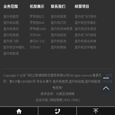
业务范围
机型展示
联系我们
经营项目
直升机租赁
罗宾逊R22
直升机旅游
直升机飞行培训
直升机出租
罗宾逊R44
直升机打药
直升机空中婚礼
直升机观光
罗特威A600
直升机农林喷洒
直升机空中游览
直升机旅游
贝尔206
直升机航拍
直升机飞行体验
直升机飞防
蜂鸟EC120
直升机航测
直升机商业庆典
直升机空中婚礼
贝尔407
直升机物探
直升机空中看房
直升机航测
Copyright © 山东飞机之家通用航空服务有限公司All rights reserved 备案号：
备案
号：鲁ICP备13018805号
专业从事于
直升机租赁
,
直升机出租
,
直升机航测
, 欢迎来
电咨询!
技术支持：九维互动网络
企业分站
|
网站地图
|
RSS
|
XML
|