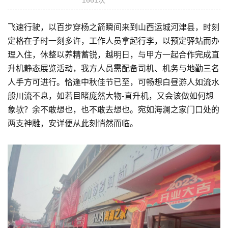
飞速行驶，以百步穿杨之箭瞬间来到山西运城河津县，时刻
定格在子时一刻多许，工作人员拿起行李，以预定驿站而办
理入住，休整以养精蓄锐，越明日，与甲方一起合作完成直
升机静态展览活动，我方人员需配备司机、机务与地勤三名
人手方可进行。恰逢中秋佳节已至，可畅想白昼游人如流水
般川流不息，如若目睹庞然大物-直升机，又会该做如何想
象欤？余不敢想也，也不敢去想也。宛如海澜之家门口处的
两支神雕，安详便从此刻悄然而临。