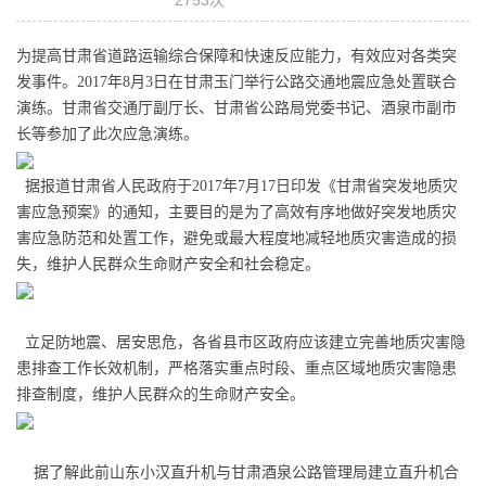
为
提高
甘肃
省道路运输综合保障和快速反应能力，有效应对各类突
发事件。
2017年8月3日在甘肃玉门举行公路交通地震应急处置联合
演练。甘肃省交通厅副厅长、甘肃省公路局党委书记、酒泉市副市
长
等参加了此次应急演练。
据报道
甘肃省人民政府于
2017年7月17日印发《甘肃省突发地质灾
害应急预案》的通知，主要目的是为了
高效有序地做好突发地质灾
害应急防范和处置工作，避免或最大程度地减轻地质灾害造成的损
失，维护人民群众生命财产安全和社会稳定。
立足防地震、居安思危，
各
省
县市区政府
应该
建立完善地质灾害隐
患排查工作长效机制，严格落实重点时段、重点区域地质灾害隐患
排查制度
，
维护人民群众的生命财产安全。
据了解此前
山东小汉直升机
与甘肃酒泉公路管理局建立直升机合