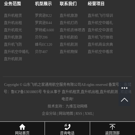
业务范围
机型展示
联系我们
经营项目
直升机租赁
罗宾逊R22
直升机旅游
直升机飞行培训
直升机出租
罗宾逊R44
直升机打药
直升机空中婚礼
直升机观光
罗特威A600
直升机农林喷洒
直升机空中游览
直升机旅游
贝尔206
直升机航拍
直升机飞行体验
直升机飞防
蜂鸟EC120
直升机航测
直升机商业庆典
直升机空中婚礼
贝尔407
直升机物探
直升机空中看房
直升机航测
Copyright © 山东飞机之家通用航空服务有限公司All rights reserved 备案号：
备案
号：鲁ICP备13018805号
专业从事于
直升机租赁
,
直升机出租
,
直升机航测
, 欢迎来
电咨询!
技术支持：九维互动网络
企业分站
|
网站地图
|
RSS
|
XML
|
网站首页
咨询电话
返回顶部