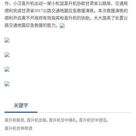
作，小汉直升机
出动一架小松鼠直升机协助甘肃省公路局、交通局
顺利完成
甘肃省
2017
公路交通地震应急救援演练。本次救援
演练
的
顺利
开启
离不开政府有效指挥和直升机的协助，大大提高了处置公
路交通地震应急救援的能力。
关键字
,
,
,
,
直升机租赁
直升机出租
直升机空中婚礼
直升机空中游览
直升机农林喷洒