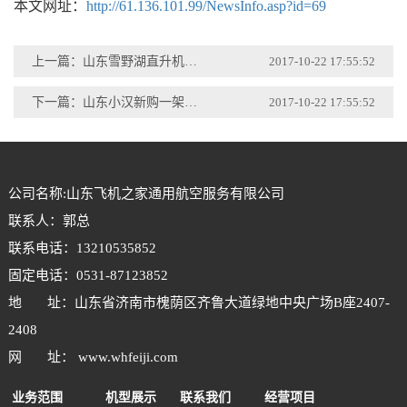
本文网址：
http://61.136.101.99/NewsInfo.asp?id=69
上一篇：山东雪野湖直升机体验飞行活动开启
2017-10-22 17:55:52
下一篇：山东小汉新购一架红色罗宾逊R44直升机开启新的征程
2017-10-22 17:55:52
公司名称:山东飞机之家通用航空服务有限公司
联系人：郭总
联系电话：13210535852
固定电话：0531-87123852
地 址：山东省济南市槐荫区齐鲁大道绿地中央广场B座2407-
2408
网 址： www.whfeiji.com
业务范围
机型展示
联系我们
经营项目