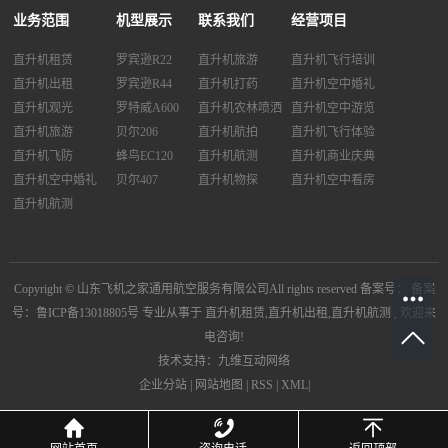
业务范围
机型展示
联系我们
经营项目
直升机租赁
罗宾逊R22
直升机旅游
直升机飞行培训
直升机出租
罗宾逊R44
直升机打药
直升机空中婚礼
直升机观光
罗特威A600
直升机农林喷洒
直升机空中游览
直升机旅游
贝尔206
直升机航拍
直升机飞行体验
直升机飞防
蜂鸟EC120
直升机航测
直升机商业庆典
直升机空中婚礼
贝尔407
直升机物探
直升机空中看房
直升机航测
Copyright © 山东飞机之家通用航空服务有限公司All rights reserved 备案号：
备案
号：鲁ICP备13018805号
专业从事于
直升机租赁
,
直升机出租
,
直升机航测
, 欢迎来
电咨询!
技术支持：九维互动网络
企业分站
|
网站地图
|
RSS
|
XML
|