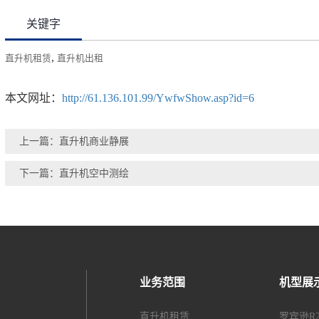
关键字
,
直升机租赁
直升机出租
本文网址：
http://61.136.101.99/YwfwShow.asp?id=6
上一篇：直升机商业静展
下一篇：直升机空中测绘
业务范围
机型展
直升机租赁
罗宾逊R2